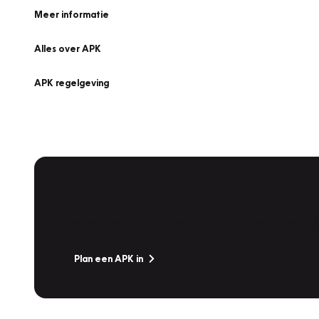
Meer informatie
Alles over APK
APK regelgeving
APK Keuring bij Vakgarage!
Is het weer tijd voor de jaarlijkse APK? Ga snel naar V
Plan een APK in