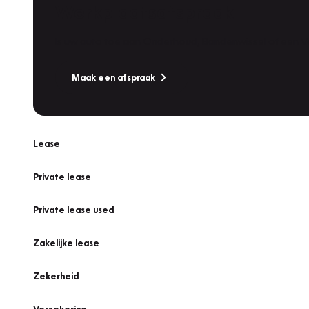
Werkplaatsafspraak
Is uw auto toe aan Onderhoud, Bandenwissel of een Va
Maak een afspraak
Lease
Private lease
Private lease used
Zakelijke lease
Zekerheid