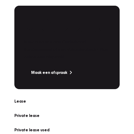
Plan een
Werkplaatsafspraak
Is uw auto toe aan Onderhoud,
Bandenwissel of een Vakantiecheck? Plan
online een afspraak!
Maak een afspraak
Lease
Private lease
Private lease used