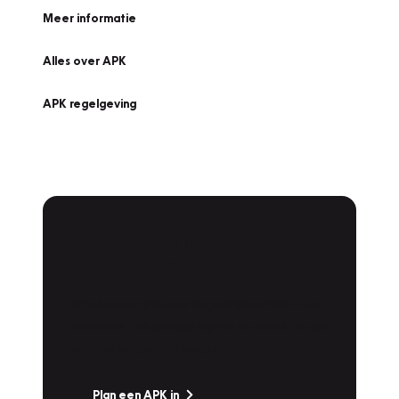
Meer informatie
Alles over APK
APK regelgeving
APK Keuring bij
Vakgarage!
Is het weer tijd voor de jaarlijkse APK? Ga
snel naar Vakgarage bij u in de buurt, en ga
zonder zorgen de weg op!
Plan een APK in