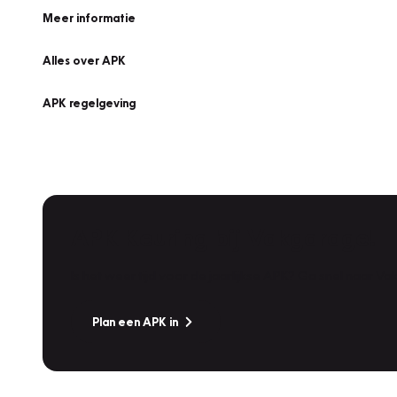
Meer informatie
Alles over APK
APK regelgeving
APK Keuring bij Vakgarage!
Is het weer tijd voor de jaarlijkse APK? Ga snel naar V
Plan een APK in