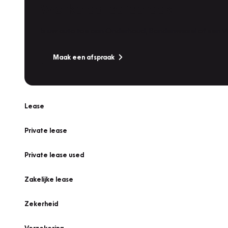
Werkplaatsafspraak
Is uw auto toe aan Onderhoud, Bandenwissel of een Va
Maak een afspraak
Lease
Private lease
Private lease used
Zakelijke lease
Zekerheid