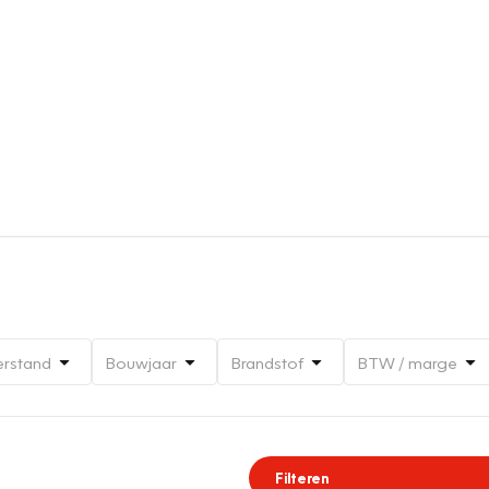
erstand
Bouwjaar
Brandstof
BTW / marge
Filteren