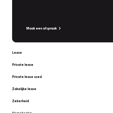
Werkplaatsafspraak
Is uw auto toe aan Onderhoud, Bandenwissel of een Va
Maak een afspraak
Lease
Private lease
Private lease used
Zakelijke lease
Zekerheid