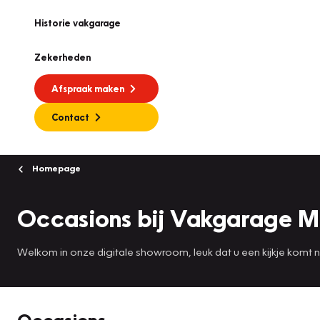
Historie vakgarage
Zekerheden
Afspraak maken
Contact
Homepage
Occasions bij Vakgarage M
Welkom in onze digitale showroom, leuk dat u een kijkje komt
Occasions