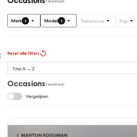
1 resultaat
Merk
Model
Transmissie
Prijs
1
1
Reset alle filters
Occasions
1 resultaat
Vergelijken