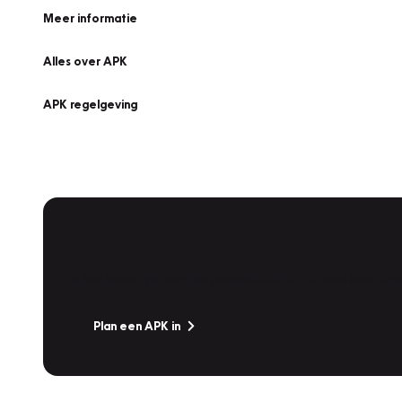
Meer informatie
Alles over APK
APK regelgeving
APK Keuring bij Vakgarage!
Is het weer tijd voor de jaarlijkse APK? Ga snel naar V
Plan een APK in