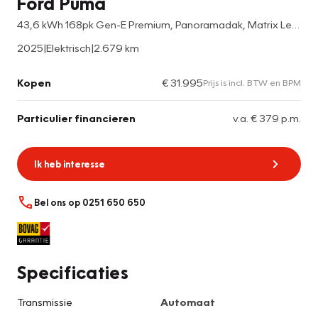
Ford Puma
43,6 kWh 168pk Gen-E Premium, Panoramadak, Matrix Led, 19" Velgen
2025
|
Elektrisch
|
2.679 km
Kopen
€ 31.995
Prijs is incl. BTW en BPM
Particulier financieren
v.a. € 379 p.m.
Ik heb interesse
Bel ons op 0251 650 650
Specificaties
Transmissie
Automaat