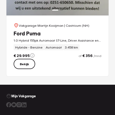
Vakgarage Martijn Kooijman
| Castricum (NH)
Ford Puma
1.0 Hybrid 155pk Automaat ST-Line, Driver Assistance en Winter Pack, Adaptive Cruise, Matrix Led koplampen
Hybride - Benzine
Automaat
3.458 km
€ 29.995
€ 356
of
/mnd
Bekijk
Mijn Vakgarage