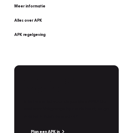
Meer informatie
Alles over APK
APK regelgeving
APK Keuring bij
Vakgarage!
Is het weer tijd voor de jaarlijkse APK? Ga
snel naar Vakgarage bij u in de buurt, en ga
zonder zorgen de weg op!
Plan een APK in