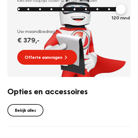
Kies een looptijd tussen
12
en
120
maanden
120
mnd
Uw maandbedrag:
€ 379
,-
Offerte aanvragen
Opties en accessoires
Bekijk alles