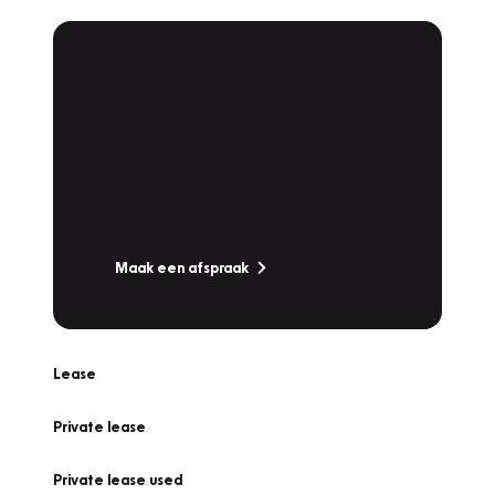
Plan een
Werkplaatsafspraak
Is uw auto toe aan Onderhoud,
Bandenwissel of een Vakantiecheck? Plan
online een afspraak!
Maak een afspraak
Lease
Private lease
Private lease used