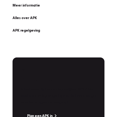
Meer informatie
Alles over APK
APK regelgeving
APK Keuring bij
Vakgarage!
Is het weer tijd voor de jaarlijkse APK? Ga
snel naar Vakgarage bij u in de buurt, en ga
zonder zorgen de weg op!
Plan een APK in