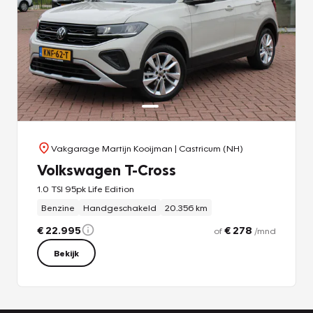
Vakgarage Martijn Kooijman
| Castricum (NH)
Volkswagen T-Cross
1.0 TSI 95pk Life Edition
Benzine
Handgeschakeld
20.356 km
€ 22.995
€ 278
of
/mnd
Bekijk