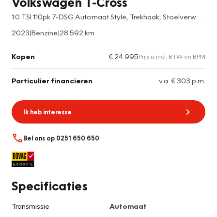
Volkswagen T-Cross
1.0 TSI 110pk 7-DSG Automaat Style, Trekhaak, Stoelverwarming
2023
|
Benzine
|
28.592 km
Kopen
€ 24.995
Prijs is incl. BTW en BPM
Particulier financieren
v.a. € 303 p.m.
Ik heb interesse
Bel ons op 0251 650 650
Specificaties
Transmissie
Automaat