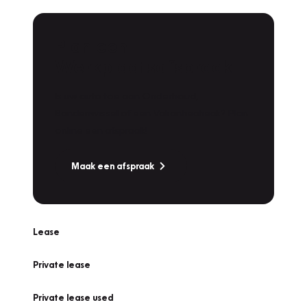
Plan een
Werkplaatsafspraak
Is uw auto toe aan Onderhoud,
Bandenwissel of een Vakantiecheck? Plan
online een afspraak!
Maak een afspraak
Lease
Private lease
Private lease used