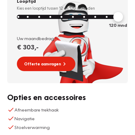
Looptijd
Kies een looptijd tussen
12
en
120
maanden
120
mnd
Uw maandbedrag:
€ 303
,-
Offerte aanvragen
Opties en accessoires
Afneembare trekhaak
Navigatie
Stoelverwarming